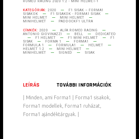
ROMEO RACING 2020 1:2 - MINI HELMET-1
KATEGÓRIÁK:
2020
F1 SISAK – FORMA1
SISAKOK
F1 SISAKOK - FORMA1 SISAK
MINI HELMET
MINI HELMET
MINIHELMET
PADDOCKF1 ULTRA
CÍMKÉK:
2020
ALFA ROMEO RACING
ANTONIO GIOVINAZZI
BELL
DEDICATED
F1 HELMET
F1 MINI HELMET
F1
SISAK
FORMA 1
FORMA1
FORMULA 1
FORMULA1
HELMET
HELMET 1:2
MINI HELMET
MINIHELMET
SIGNED
SISAK
LEÍRÁS
TOVÁBBI INFORMÁCIÓK
| Minden, ami Forma1 | Forma1 sisakok,
Forma1 modellek, Forma1 ruházat,
Forma1 ajándéktárgyak. |