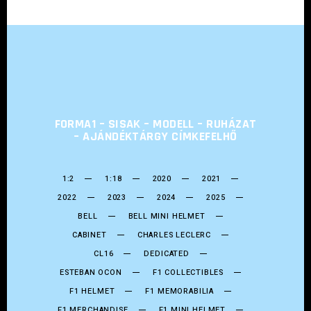
FORMA1 – SISAK – MODELL – RUHÁZAT
– AJÁNDÉKTÁRGY CÍMKEFELHŐ
1:2
1:18
2020
2021
2022
2023
2024
2025
BELL
BELL MINI HELMET
CABINET
CHARLES LECLERC
CL16
DEDICATED
ESTEBAN OCON
F1 COLLECTIBLES
F1 HELMET
F1 MEMORABILIA
F1 MERCHANDISE
F1 MINI HELMET