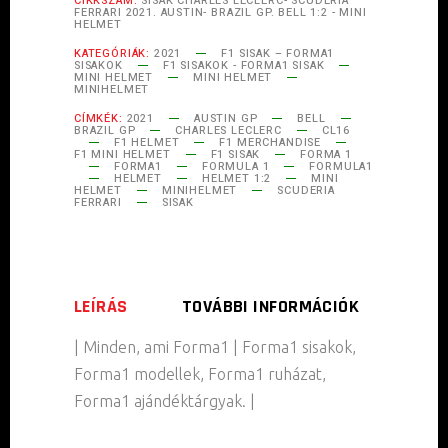
Bell
CIKKSZÁM:
SISAK CHARLES LECLERC- SCUDERIA
FERRARI 2021. AUSTIN- BRAZIL GP. BELL 1:2 - MINI
HELMET
1:2
-
KATEGÓRIÁK:
2021
F1 SISAK – FORMA1
SISAKOK
F1 SISAKOK - FORMA1 SISAK
MINI HELMET
MINI HELMET
Mini
MINIHELMET
helmet
CÍMKÉK:
2021
AUSTIN GP
BELL
BRAZIL GP
CHARLES LECLERC
CL16
quantity
F1 HELMET
F1 MERCHANDISE
F1 MINI HELMET
F1 SISAK
FORMA 1
FORMA1
FORMULA 1
FORMULA1
HELMET
HELMET 1:2
MINI
HELMET
MINIHELMET
SCUDERIA
FERRARI
SISAK
LEÍRÁS
TOVÁBBI INFORMÁCIÓK
| Minden, ami Forma1 | Forma1 sisakok,
Forma1 modellek, Forma1 ruházat,
Forma1 ajándéktárgyak. |