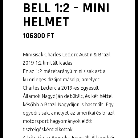
BELL 1:2 – MINI
HELMET
106300
FT
Mini sisak Charles Leclerc Austin & Brazil
2019 1:2 limitált kiadás
Ez az 1:2 méretarányú mini sisak azt a
különleges dizájnt másolja, amelyet
Charles Leclerc a 2019-es Egyesült
Államok Nagydíján debütált, és két héttel
később a Brazil Nagydíjon is használt. Egy
egyedi sisak, amelyet az amerikai és brazil
motorsport hagyományok előtt
tisztelgésként alkottak.
A hátulján az Amerikai Egyesült Államok és