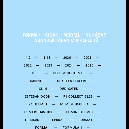
FORMA1 – SISAK – MODELL – RUHÁZAT
– AJÁNDÉKTÁRGY CÍMKEFELHŐ
1:2
1:18
2020
2021
2022
2023
2024
2025
BELL
BELL MINI HELMET
CABINET
CHARLES LECLERC
CL16
DEDICATED
ESTEBAN OCON
F1 COLLECTIBLES
F1 HELMET
F1 MEMORABILIA
F1 MERCHANDISE
F1 MINI HELMET
F1 SISAK
FERRARI
FORMA1
FORMA 1
FORMULA 1