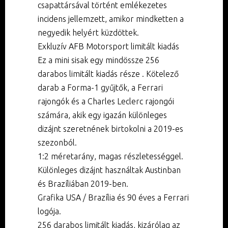
csapattársával történt emlékezetes
incidens jellemzett, amikor mindketten a
negyedik helyért küzdöttek.
Exkluzív AFB Motorsport limitált kiadás
Ez a mini sisak egy mindössze 256
darabos limitált kiadás része . Kötelező
darab a Forma-1 gyűjtők, a Ferrari
rajongók és a Charles Leclerc rajongói
számára, akik egy igazán különleges
dizájnt szeretnének birtokolni a 2019-es
szezonból.
1:2 méretarány, magas részletességgel.
Különleges dizájnt használtak Austinban
és Brazíliában 2019-ben.
Grafika USA / Brazília és 90 éves a Ferrari
logója.
256 darabos limitált kiadás, kizárólag az