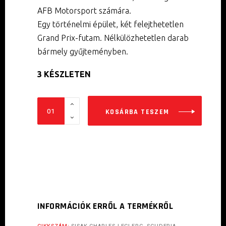
AFB Motorsport számára.
Egy történelmi épület, két felejthetetlen
Grand Prix-futam. Nélkülözhetetlen darab
bármely gyűjteményben.
3 KÉSZLETEN
SISAK
KOSÁRBA TESZEM
Charles
Leclerc-
Scuderia
Ferrari
2021.
Austin-
Brazil
INFORMÁCIÓK ERRŐL A TERMÉKRŐL
GP.