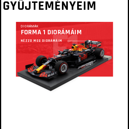
GYŰJTEMÉNYEIM
F
1
DIORÁMÁK
FORMA 1 DIORÁMÁIM
NÉZZD MEG DIORÁMÁIM