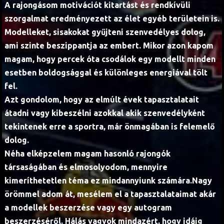
A rajongásom motivációt kitartást és rendkívüli
szorgalmat eredményezett az élet egyéb területein is.
Modelleket, sisakokat gyűjteni szenvedélyes dolog,
ami szinte beszippantja az embert. Mikor azon kapom
magam, hogy percek óta csodálok egy modellt minden
esetben boldogsággal és különleges energiával tölt
fel.
Azt gondolom, hogy az elmúlt évek tapasztalatait
átadni vagy kibeszélni azokkal akik szenvedélyként
tekintenek erre a sportra, már önmagában is felemelő
dolog.
Néha elképzelem magam hasonló rajongók
társaságában és elmosolyodom, mennyire
kimeríthetetlen téma ez mindannyiunk számára.Nagy
örömmel adom át, mesélem el a tapasztalataimat akár
a modellek beszerzése vagy egy autogram
beszerzéséről. Hálás vagyok mindazért, hogy idáig