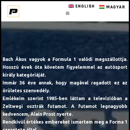
ENGLISH
MAGYAR
Bach Ákos vagyok a Formula 1 valódi megszállottja.
Hosszú évek óta követem figyelemmel az autósport
király kategóriáját.
Immár 36 éve annak, hogy magával ragadott ez az
őrületes szenvedély.
Emlékeim szerint 1985-ben láttam a televízióban a
Zeltwegi osztrák futamot. A futamot legnagyobb
kedvencem, Alain Prost nyerte.
Rendkívül értékes embereket ismertem meg a Forma 1
szeretete által.