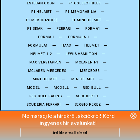
ESTEBAN OCON
F1 COLLECTIBLES
F1 HELMET
F1 MEMORABILIA
F1 MERCHANDISE
F1 MINI HELMET
F1 SISAK
FERRARI
FORMA1
FORMA 1
FORMULA 1
FORMULA1
HAAS
HELMET
HELMET 1:2
LEWIS HAMILTON
MAX VERSTAPPEN
MCLAREN F1
MCLAREN MERCEDES
MERCEDES
MINI HELMET
MINIHELMET
MODEL
MODELL
RED BULL
RED BULL RACING
SCHUBERTH
SCUDERIA FERRARI
SERGIO PEREZ
SIGNED
SISAK
Ne maradj le a hírekről, akciókról! Kérd
ingyenes hírlevelünket!