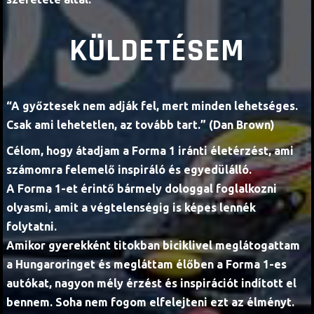
KÜLDETÉSEM
“A győztesek nem adják fel, mert minden lehetséges.
Csak ami lehetetlen, az tovább tart.” (Dan Brown)
Célom, hogy átadjam a Forma 1 iránti életérzést, ami
számomra felemelő inspiráló és egyedülálló.
A Forma 1-et érintő bármely dologgal foglalkozni
olyasmi, amit a végtelenségig is képes lennék
folytatni.
Amikor gyerekként titokban biciklivel meglátogattam
a Hungaroringet és megláttam élőben a Forma 1-es
autókat, nagyon mély érzést és inspirációt indított el
bennem. Soha nem fogom elfelejteni ezt az élményt.