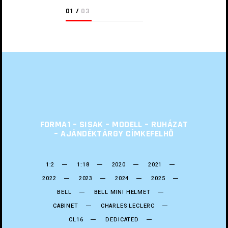
FORMA1 – SISAK – MODELL – RUHÁZAT
– AJÁNDÉKTÁRGY CÍMKEFELHŐ
1:2
1:18
2020
2021
2022
2023
2024
2025
BELL
BELL MINI HELMET
CABINET
CHARLES LECLERC
CL16
DEDICATED