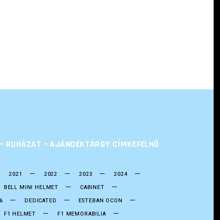
L – RUHÁZAT – AJÁNDÉKTÁRGY CÍMKEFELHŐ
2021
2022
2023
2024
BELL MINI HELMET
CABINET
6
DEDICATED
ESTEBAN OCON
F1 HELMET
F1 MEMORABILIA