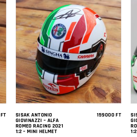
KOSÁRBA TESZEM
0
FT
SISAK ANTONIO
159000
FT
SI
GIOVINAZZI – ALFA
GI
ROMEO RACING 2021
RO
1:2 – MINI HELMET
1: