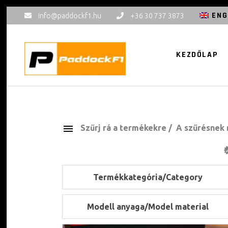
ENG
info@paddockf1.hu
+36 30 737 3873
KEZDŐLAP
Szűrj rá a termékekre
A szűrésnek 
Termékkategória/Category
Modell anyaga/Model material