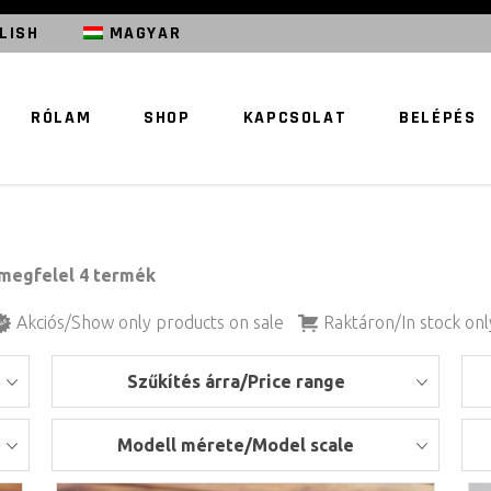
LISH
MAGYAR
RÓLAM
SHOP
KAPCSOLAT
BELÉPÉS
megfelel 4 termék
Akciós/Show only products on sale
Raktáron/In stock onl
Szűkítés árra/Price range
Modell mérete/Model scale