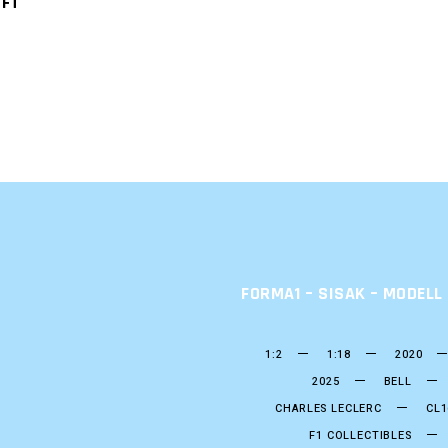
0
FT
FORMA1 – SISAK – MODEL
1:2
1:18
2020
2025
BELL
CHARLES LECLERC
CL1
F1 COLLECTIBLES