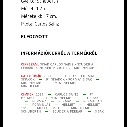
Gyártó: Schuberth
Méret: 1:2-es
Mérete kb 17 cm.
Pilóta: Carlos Sainz
ELFOGYOTT
INFORMÁCIÓK ERRŐL A TERMÉKRŐL
CIKKSZÁM:
SISAK CARLOS SAINZ - SCUDERIA
FERRARI SCHUBERTH 2021 1:2 - MINI HELMET
KATEGÓRIÁK:
2021
F1 SISAK – FORMA1
SISAKOK
F1 SISAKOK - FORMA1 SISAK
MINI HELMET
MINI HELMET
MINIHELMET
CÍMKÉK:
2021
CARLOS SAINZ
F1
HELMET
F1 MINI HELMET
F1 SISAK
FORMA 1
FORMA1
FORMULA 1
FORMULA1
HELMET
HELMET
1:2
MINI HELMET
MINIHELMET
SCHUBERTH
SCUDERIA FERRARI
SISAK