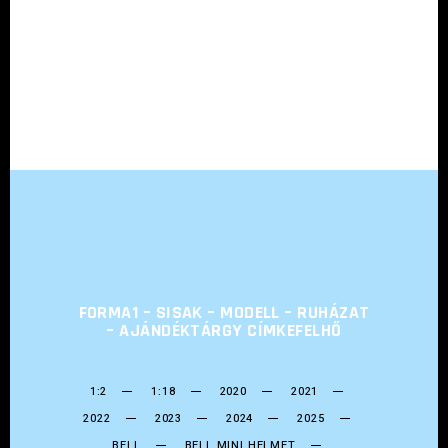
FORMA1 – SISAK – MODELL – RUHÁZAT
– AJÁNDÉKTÁRGY CÍMKEFELHŐ
1:2
1:18
2020
2021
2022
2023
2024
2025
BELL
BELL MINI HELMET