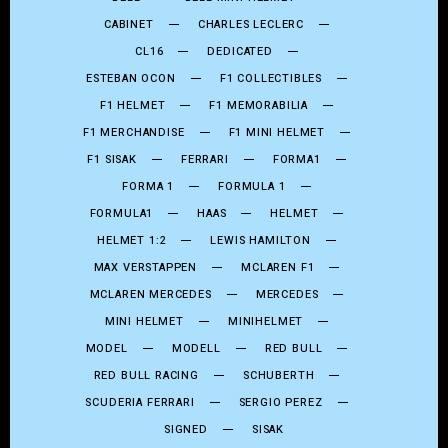
CABINET
CHARLES LECLERC
CL16
DEDICATED
ESTEBAN OCON
F1 COLLECTIBLES
F1 HELMET
F1 MEMORABILIA
F1 MERCHANDISE
F1 MINI HELMET
F1 SISAK
FERRARI
FORMA1
FORMA 1
FORMULA 1
FORMULA1
HAAS
HELMET
HELMET 1:2
LEWIS HAMILTON
MAX VERSTAPPEN
MCLAREN F1
MCLAREN MERCEDES
MERCEDES
MINI HELMET
MINIHELMET
MODEL
MODELL
RED BULL
RED BULL RACING
SCHUBERTH
SCUDERIA FERRARI
SERGIO PEREZ
SIGNED
SISAK