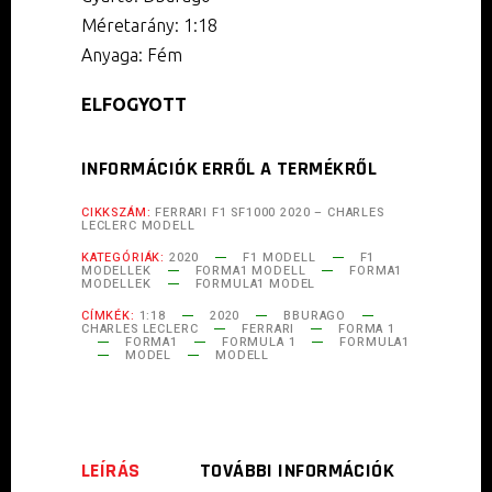
Méretarány: 1:18
Anyaga: Fém
ELFOGYOTT
INFORMÁCIÓK ERRŐL A TERMÉKRŐL
CIKKSZÁM:
FERRARI F1 SF1000 2020 – CHARLES
LECLERC MODELL
KATEGÓRIÁK:
2020
F1 MODELL
F1
MODELLEK
FORMA1 MODELL
FORMA1
MODELLEK
FORMULA1 MODEL
CÍMKÉK:
1:18
2020
BBURAGO
CHARLES LECLERC
FERRARI
FORMA 1
FORMA1
FORMULA 1
FORMULA1
MODEL
MODELL
LEÍRÁS
TOVÁBBI INFORMÁCIÓK