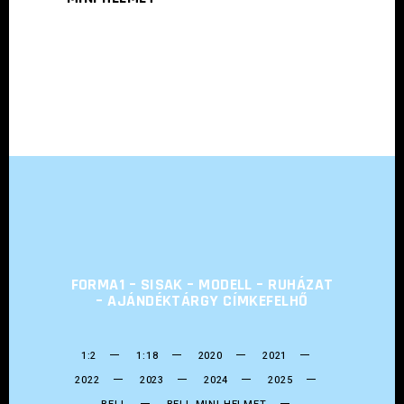
FORMA1 – SISAK – MODELL – RUHÁZAT
– AJÁNDÉKTÁRGY CÍMKEFELHŐ
1:2
1:18
2020
2021
2022
2023
2024
2025