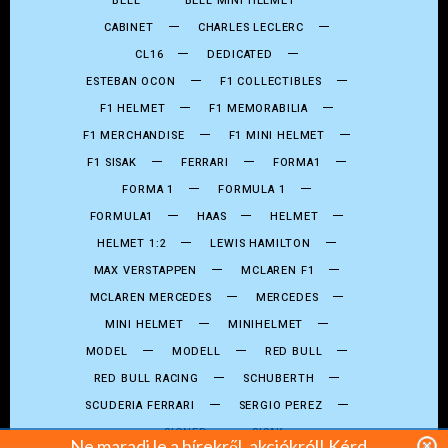
BELL
BELL MINI HELMET
CABINET
CHARLES LECLERC
CL16
DEDICATED
ESTEBAN OCON
F1 COLLECTIBLES
F1 HELMET
F1 MEMORABILIA
F1 MERCHANDISE
F1 MINI HELMET
F1 SISAK
FERRARI
FORMA1
FORMA 1
FORMULA 1
FORMULA1
HAAS
HELMET
HELMET 1:2
LEWIS HAMILTON
MAX VERSTAPPEN
MCLAREN F1
MCLAREN MERCEDES
MERCEDES
MINI HELMET
MINIHELMET
MODEL
MODELL
RED BULL
RED BULL RACING
SCHUBERTH
SCUDERIA FERRARI
SERGIO PEREZ
SIGNED
SISAK
Ne maradj le a hírekről, akciókról! Kérd