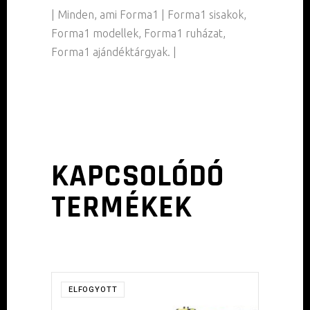
| Minden, ami Forma1 | Forma1 sisakok,
Forma1 modellek, Forma1 ruházat,
Forma1 ajándéktárgyak. |
KAPCSOLÓDÓ
TERMÉKEK
ELFOGYOTT