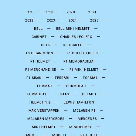
1:2
1:18
2020
2021
2022
2023
2024
2025
BELL
BELL MINI HELMET
CABINET
CHARLES LECLERC
CL16
DEDICATED
ESTEBAN OCON
F1 COLLECTIBLES
F1 HELMET
F1 MEMORABILIA
F1 MERCHANDISE
F1 MINI HELMET
F1 SISAK
FERRARI
FORMA1
FORMA 1
FORMULA 1
FORMULA1
HAAS
HELMET
HELMET 1:2
LEWIS HAMILTON
MAX VERSTAPPEN
MCLAREN F1
MCLAREN MERCEDES
MERCEDES
MINI HELMET
MINIHELMET
MODEL
MODELL
RED BULL