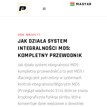
MAGYAR
2026. MÁJUS 17.
JAK DZIAŁA SYSTEM
INTEGRALNOŚCI MD5:
KOMPLETNY PRZEWODNIK
Jak działa system integralności MD5:
kompletny przewodnikCo to jest MD5 i
dlaczego jest potrzebny w systemach
kontroli integralności?Algorytm MD5
(Przegląd wiadomości 5) to dobrze znana
kryptograficzna funkcja skrótu, która
konwertuje dane wejściowe o dowolnej