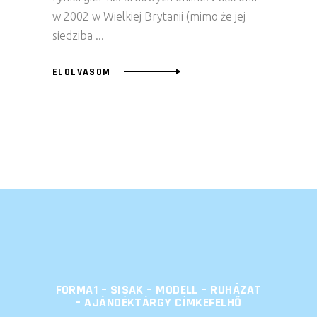
w 2002 w Wielkiej Brytanii (mimo że jej
siedziba
ELOLVASOM
FORMA1 – SISAK – MODELL – RUHÁZAT
– AJÁNDÉKTÁRGY CÍMKEFELHŐ