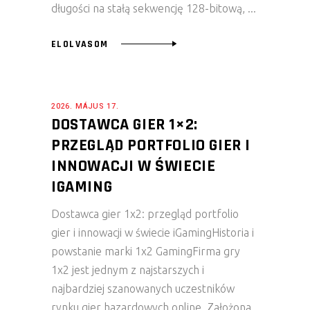
długości na stałą sekwencję 128-bitową,
ELOLVASOM
2026. MÁJUS 17.
DOSTAWCA GIER 1×2:
PRZEGLĄD PORTFOLIO GIER I
INNOWACJI W ŚWIECIE
IGAMING
Dostawca gier 1x2: przegląd portfolio
gier i innowacji w świecie iGamingHistoria i
powstanie marki 1x2 GamingFirma gry
1x2 jest jednym z najstarszych i
najbardziej szanowanych uczestników
rynku gier hazardowych online. Założona