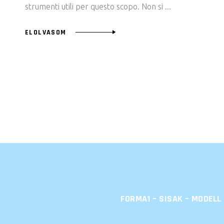
strumenti utili per questo scopo. Non si
ELOLVASOM
FORMA1 – SISAK – MODEL