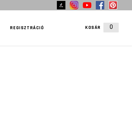
A KOSÁRBAN NINCS TERMÉK
0
KOSÁR
REGISZTRÁCIÓ
A KOSÁRBAN NINCS TERMÉK