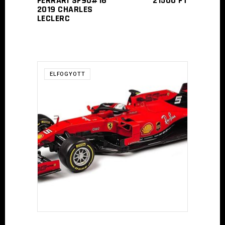
FERRARI SF90#16
21500
FT
2019 CHARLES
LECLERC
ELFOGYOTT
TOVÁBB