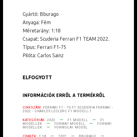
Gyártó: Bburago
Anyaga: Fém
Méretarány: 1:18
Csapat: Scuderia Ferrari F1 TEAM 2022.
Típus: Ferrari F1-75
Pilóta: Carlos Sainz
ELFOGYOTT
INFORMÁCIÓK ERRŐL A TERMÉKRŐL
CIKKSZÁM:
FERRARI F1 - 75 F1 SCUDERIA FERRARI -
2022 - CHARLES LECLERC F1 MODELL-1
KATEGÓRIÁK:
2022
F1 MODELL
F1
MODELLEK
FORMA1 MODELL
FORMA1
MODELLEK
FORMULA1 MODEL
CÍMKÉK:
1:18
2022
BBURAGO