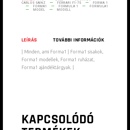
CARLOS SAINZ
FERRARI F1-75
FORMA 1
FORMA1
FORMULA 1
FORMULA1
MODEL
MODELL
LEÍRÁS
TOVÁBBI INFORMÁCIÓK
| Minden, ami Forma1 | Forma1 sisakok,
Forma1 modellek, Forma1 ruházat,
Forma1 ajándéktárgyak. |
KAPCSOLÓDÓ