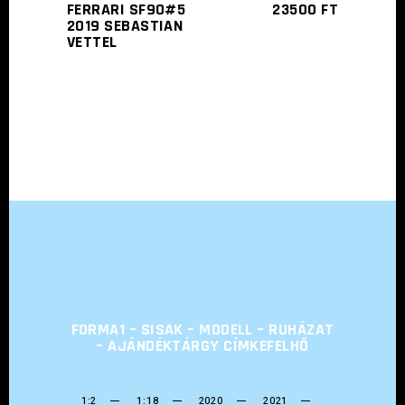
FERRARI SF90#5
23500
FT
2019 SEBASTIAN
VETTEL
FORMA1 – SISAK – MODELL – RUHÁZAT
– AJÁNDÉKTÁRGY CÍMKEFELHŐ
1:2
1:18
2020
2021