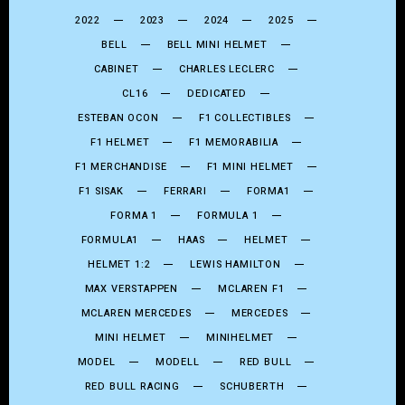
2022
2023
2024
2025
BELL
BELL MINI HELMET
CABINET
CHARLES LECLERC
CL16
DEDICATED
ESTEBAN OCON
F1 COLLECTIBLES
F1 HELMET
F1 MEMORABILIA
F1 MERCHANDISE
F1 MINI HELMET
F1 SISAK
FERRARI
FORMA1
FORMA 1
FORMULA 1
FORMULA1
HAAS
HELMET
HELMET 1:2
LEWIS HAMILTON
MAX VERSTAPPEN
MCLAREN F1
MCLAREN MERCEDES
MERCEDES
MINI HELMET
MINIHELMET
MODEL
MODELL
RED BULL
RED BULL RACING
SCHUBERTH