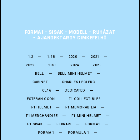
FORMA1 – SISAK – MODELL – RUHÁZAT
– AJÁNDÉKTÁRGY CÍMKEFELHŐ
1:2
1:18
2020
2021
2022
2023
2024
2025
BELL
BELL MINI HELMET
CABINET
CHARLES LECLERC
CL16
DEDICATED
ESTEBAN OCON
F1 COLLECTIBLES
F1 HELMET
F1 MEMORABILIA
F1 MERCHANDISE
F1 MINI HELMET
F1 SISAK
FERRARI
FORMA1
FORMA 1
FORMULA 1