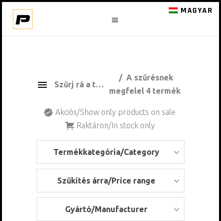
MAGYAR
A szűrésnek
Szűrj rá a termékekre
megfelel 4 termék
Akciós/Show only products on sale
Raktáron/In stock only
Termékkategória/Category
Szűkítés árra/Price range
Gyártó/Manufacturer