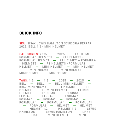
Scuderia
Ferrari
2025.
Bell
1:2
QUICK INFO
-
Mini
SKU:
SISAK LEWIS HAMILTON SCUDERIA FERRARI
2025. BELL 1:2 - MINI HELMET
helmet
CATEGORIES:
2025
2025
F1 HELMET –
quantity
FORMULA 1 HELMETS
F1 HELMETS -
FORMULA1 HELMET
F1 HELMET – FORMULA
1 HELMETS
F1 HELMETS - FORMULA1
HELMET
MINI HELMET
MINI HELMET
MINI HELMET
MINI HELMET
MINIHELMET
MINIHELMET
TAGS:
1:2
1:2
2025
2025
BELL
BELL
BELL MINI HELMET
BELL MINI HELMET
F1 HELMET
F1
HELMET
F1 MINI HELMET
F1 MINI
HELMET
F1 SISAK
F1 SISAK
FERRARI
FERRARI
FORMA 1
FORMA 1
FORMA1
FORMA1
FORMULA 1
FORMULA 1
FORMULA1
FORMULA1
HELMET
HELMET
HELMET 1:2
HELMET 1:2
LEWIS
HAMILTON
LEWIS HAMILTON
LH44
LH44
MINI HELMET
MINI