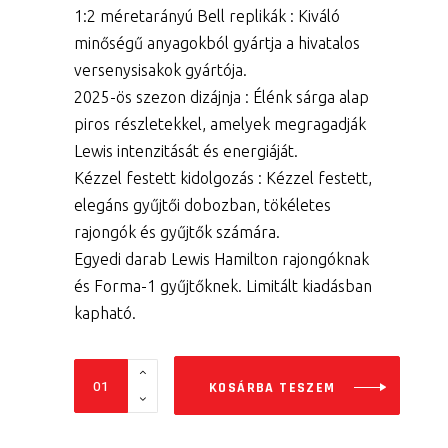
1:2 méretarányú Bell replikák : Kiváló
minőségű anyagokból gyártja a hivatalos
versenysisakok gyártója.
2025-ös szezon dizájnja : Élénk sárga alap
piros részletekkel, amelyek megragadják
Lewis intenzitását és energiáját.
Kézzel festett kidolgozás : Kézzel festett,
elegáns gyűjtői dobozban, tökéletes
rajongók és gyűjtők számára.
Egyedi darab Lewis Hamilton rajongóknak
és Forma-1 gyűjtőknek. Limitált kiadásban
kapható.
SISAK
KOSÁRBA TESZEM
Lewis
Hamilton