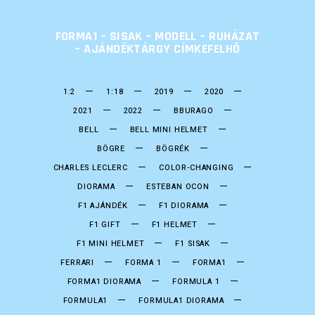
FORMA1 – SISAK – MODELL – RUHÁZAT
– AJÁNDÉKTÁRGY CÍMKEFELHŐ
1:2
1:18
2019
2020
2021
2022
BBURAGO
BELL
BELL MINI HELMET
BÖGRE
BÖGRÉK
CHARLES LECLERC
COLOR-CHANGING
DIORAMA
ESTEBAN OCON
F1 AJÁNDÉK
F1 DIORAMA
F1 GIFT
F1 HELMET
F1 MINI HELMET
F1 SISAK
FERRARI
FORMA 1
FORMA1
FORMA1 DIORAMA
FORMULA 1
FORMULA1
FORMULA1 DIORAMA