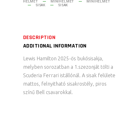
HELMET
MINIHELMET
MINIHELMET
SISAK
SISAK
DESCRIPTION
ADDITIONAL INFORMATION
Lewis Hamilton 2025-ös bukósisakja,
melyben sorozatban a 1.szezonját tölti a
Scuderia Ferrari istállónál. A sisak felülete
mattos, felnyitható sisakrostély, piros
színű Bell csavarokkal.