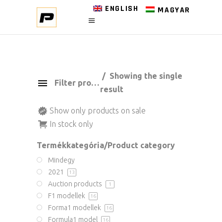
ENGLISH
MAGYAR
Showing the single
Filter products
result
Show only products on sale
In stock only
Termékkategória/Product category
Mindegy
2021
13
Auction products
1
F1 modellek
16
Forma1 modellek
16
Formula1 model
16