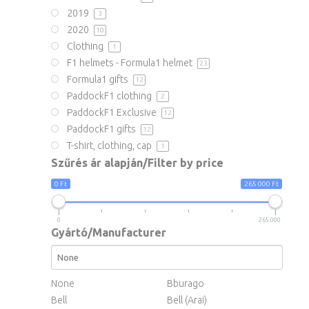
2019
3
2020
10
Clothing
1
F1 helmets - Formula1 helmet
23
Formula1 gifts
12
PaddockF1 clothing
2
PaddockF1 Exclusive
12
PaddockF1 gifts
12
T-shirt, clothing, cap
1
Szűrés ár alapján/Filter by price
0 Ft
265 000 Ft
0
265 000
Gyártó/Manufacturer
None
Bburago
Bell
Bell (Arai)