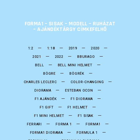
FORMA1 – SISAK – MODELL – RUHÁZAT
– AJÁNDÉKTÁRGY CÍMKEFELHŐ
1:2
1:18
2019
2020
2021
2022
BBURAGO
BELL
BELL MINI HELMET
BÖGRE
BÖGRÉK
CHARLES LECLERC
COLOR-CHANGING
DIORAMA
ESTEBAN OCON
F1 AJÁNDÉK
F1 DIORAMA
F1 GIFT
F1 HELMET
F1 MINI HELMET
F1 SISAK
FERRARI
FORMA 1
FORMA1
FORMA1 DIORAMA
FORMULA 1