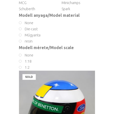
MCG
Minichamps
Schuberth
Spark
Modell anyaga/Model material
None
Die-cast
Műgyanta
resin
Modell mérete/Model scale
None
1:18
1:2
SOLD
READ MORE