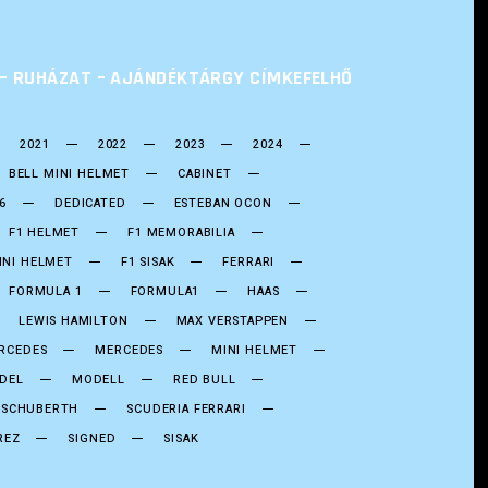
L – RUHÁZAT – AJÁNDÉKTÁRGY CÍMKEFELHŐ
2021
2022
2023
2024
BELL MINI HELMET
CABINET
6
DEDICATED
ESTEBAN OCON
F1 HELMET
F1 MEMORABILIA
INI HELMET
F1 SISAK
FERRARI
FORMULA 1
FORMULA1
HAAS
LEWIS HAMILTON
MAX VERSTAPPEN
RCEDES
MERCEDES
MINI HELMET
DEL
MODELL
RED BULL
SCHUBERTH
SCUDERIA FERRARI
REZ
SIGNED
SISAK