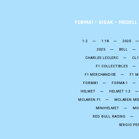
FORMA1 – SISAK – MODEL
1:2
1:18
2020
2025
BELL
CHARLES LECLERC
CL1
F1 COLLECTIBLES
F1 MERCHANDISE
F1 M
FORMA1
FORMA 1
HELMET
HELMET 1:2
MCLAREN F1
MCLAREN ME
MINIHELMET
MO
RED BULL RACING
SERGIO PE