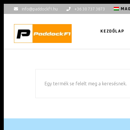
MA
info@paddockf1.hu
+36 30 737 3873
KEZDŐLAP
Egy termék se felelt meg a keresésnek.